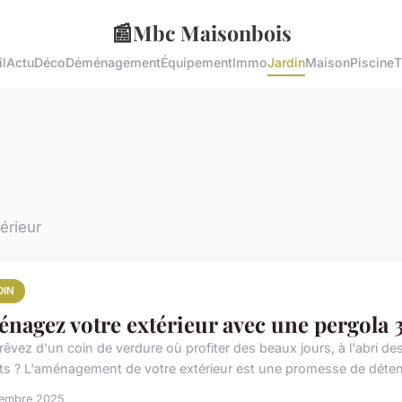
📰
Mbc Maisonbois
l
Actu
Déco
Déménagement
Équipement
Immo
Jardin
Maison
Piscine
T
érieur
DIN
nagez votre extérieur avec une pergola 
rêvez d'un coin de verdure où profiter des beaux jours, à l'abri d
ts ? L'aménagement de votre extérieur est une promesse de détente
cembre 2025