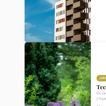
JAR
Tec
En ce
L'hyd