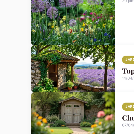
20 jan
JAR
Top
14/04
JAR
Cho
07/04