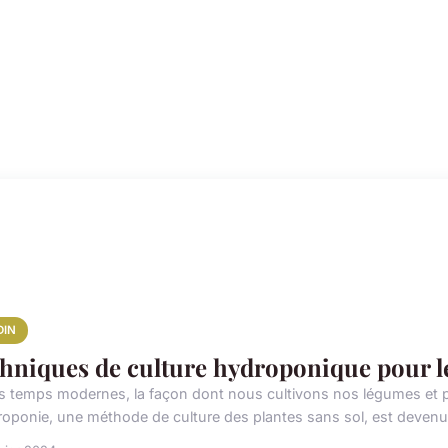
DIN
hniques de culture hydroponique pour le
s temps modernes, la façon dont nous cultivons nos légumes et p
roponie, une méthode de culture des plantes sans sol, est devenue