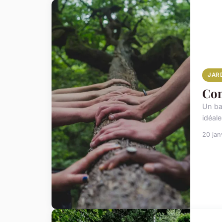
JAR
Com
Un ba
idéale
20 jan