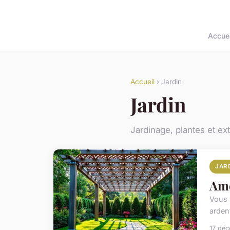
Accuei
Accueil
› Jardin
Jardin
Jardinage, plantes et ext
JAR
Amé
Vous 
arden
17 dé