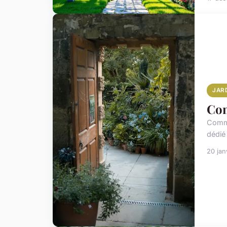
JAR
Com
Comme
dédié
20 jan