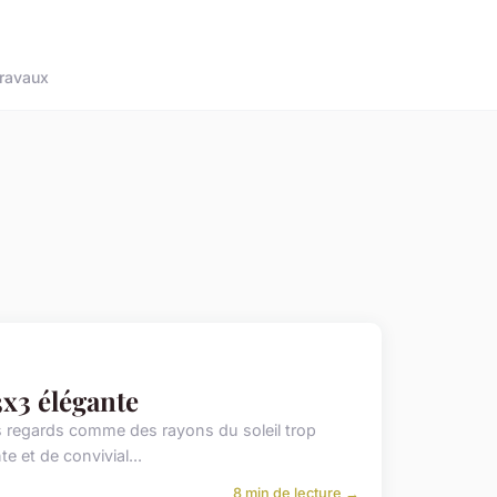
ravaux
3x3 élégante
es regards comme des rayons du soleil trop
 et de convivial...
8 min de lecture →