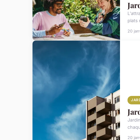
Jar
L'attr
plats
20 jan
JAR
Jar
Jardi
chaqu
20 jan