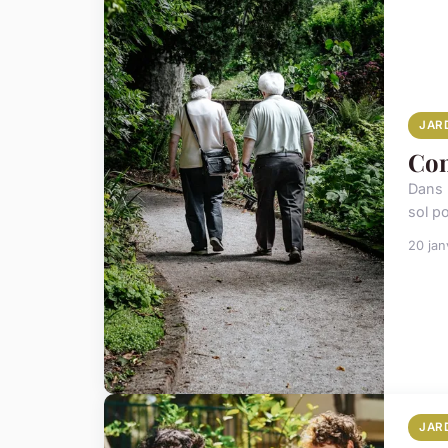
JAR
Com
Dans 
sol p
20 jan
JAR