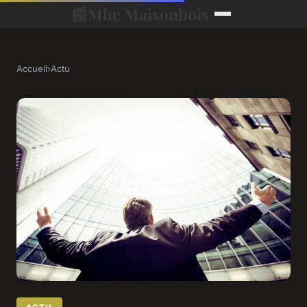
📰
Mbc Maisonbois
Accueil
›
Actu