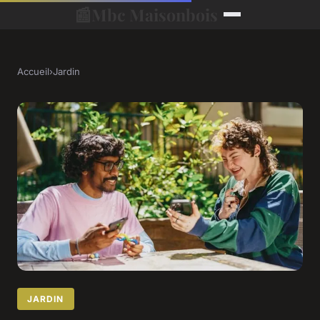
📰
Mbc Maisonbois
Accueil
›
Jardin
JARDIN