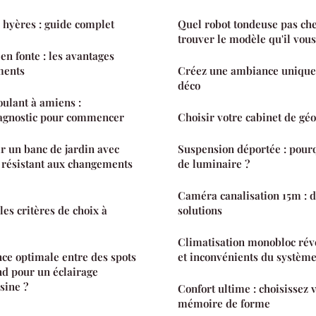
à hyères : guide complet
Quel robot tondeuse pas che
trouver le modèle qu'il vous
en fonte : les avantages
éments
Créez une ambiance unique 
déco
oulant à amiens :
iagnostic pour commencer
Choisir votre cabinet de gé
 un banc de jardin avec
Suspension déportée : pourq
 résistant aux changements
de luminaire ?
Caméra canalisation 15m : d
 les critères de choix à
solutions
Climatisation monobloc réve
nce optimale entre des spots
et inconvénients du systèm
nd pour un éclairage
sine ?
Confort ultime : choisissez 
mémoire de forme