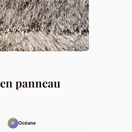
e en panneau
Océane
O