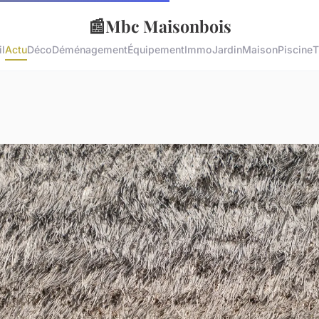
📰
Mbc Maisonbois
l
Actu
Déco
Déménagement
Équipement
Immo
Jardin
Maison
Piscine
T