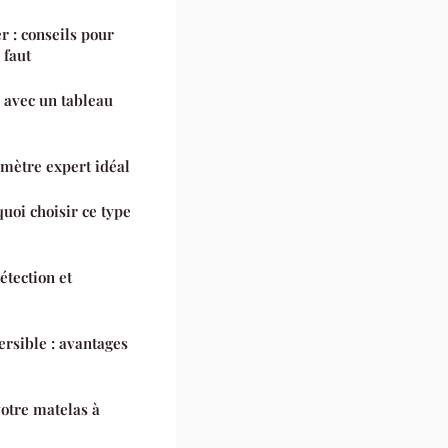
r : conseils pour
 faut
avec un tableau
omètre expert idéal
uoi choisir ce type
étection et
rsible : avantages
e
votre matelas à