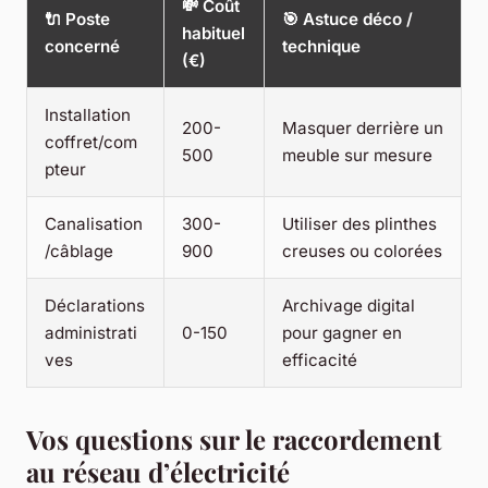
💸 Coût
🔌 Poste
🎯 Astuce déco /
habituel
concerné
technique
(€)
Installation
200-
Masquer derrière un
coffret/com
500
meuble sur mesure
pteur
Canalisation
300-
Utiliser des plinthes
/câblage
900
creuses ou colorées
Déclarations
Archivage digital
administrati
0-150
pour gagner en
ves
efficacité
Vos questions sur le raccordement
au réseau d’électricité